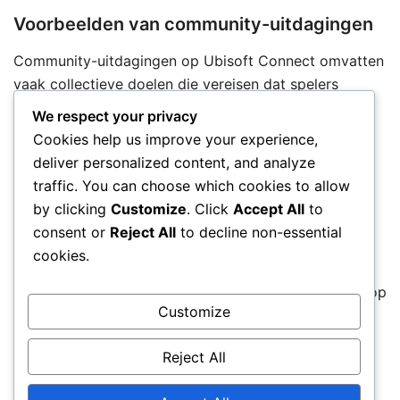
Voorbeelden van community-uitdagingen
Community-uitdagingen op Ubisoft Connect omvatten
vaak collectieve doelen die vereisen dat spelers
samenwerken om mijlpalen te bereiken. Bijvoorbeeld,
We respect your privacy
spelers moeten mogelijk een bepaald aantal missies
Cookies help us improve your experience,
voltooien of specifieke items verzamelen binnen een
deliver personalized content, and analyze
bepaalde tijdslimiet om beloningen te ontgrendelen.
traffic. You can choose which cookies to allow
by clicking
Customize
. Click
Accept All
to
Deze uitdagingen stimuleren niet alleen de gameplay,
consent or
Reject All
to decline non-essential
maar moedigen ook sociale interactie tussen spelers
cookies.
aan. In tegenstelling tot de community-functies van
Steam, die meer individualistisch zijn, ligt de nadruk op
Customize
persoonlijke prestaties in plaats van gezamenlijke
inspanningen.
Reject All
Effectiviteit van gezamenlijke doelen