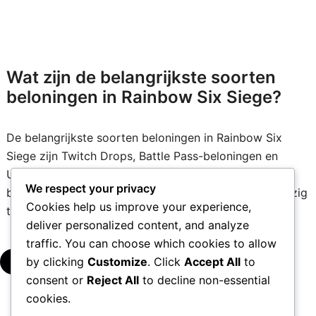
Wat zijn de belangrijkste soorten
beloningen in Rainbow Six Siege?
De belangrijkste soorten beloningen in Rainbow Six
Siege zijn Twitch Drops, Battle Pass-beloningen en
Ubisoft Connect-uitdagingen. Elk van deze systemen
We respect your privacy
biedt spelers unieke prikkels om zich met het spel bezig
Cookies help us improve your experience,
te houden en hun algehele ervaring te verbeteren.
deliver personalized content, and analyze
traffic. You can choose which cookies to allow
by clicking
Customize
. Click
Accept All
to
▾
consent or
Reject All
to decline non-essential
cookies.