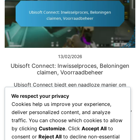
13/02/2026
Ubisoft Connect: Inwisselproces, Beloningen
claimen, Voorraadbeheer
Ubisoft Connect biedt een naadloze manier om
beloningen te verzilveren en je game-inventaris te
We respect your privacy
beheren. Door geldige codes in te voeren of
Cookies help us improve your experience,
beloningen rechtstreeks via het platform te claimen,
deliver personalized content, and analyze
kunnen […]
traffic. You can choose which cookies to allow
by clicking
Customize
. Click
Accept All
to
consent or
Reject All
to decline non-essential